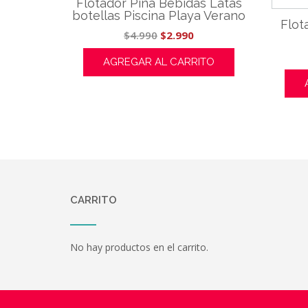
Flotador Piña Bebidas Latas
botellas Piscina Playa Verano
Flot
El
El
$
4.990
$
2.990
precio
precio
AGREGAR AL CARRITO
original
actual
era:
es:
$4.990.
$2.990.
CARRITO
No hay productos en el carrito.