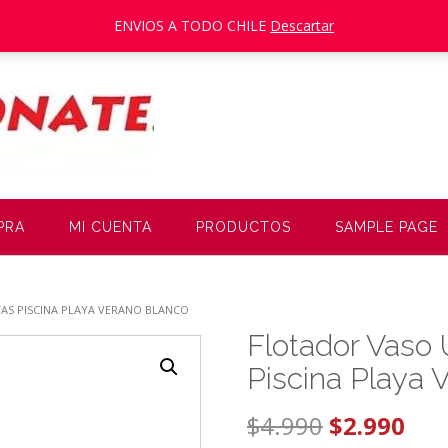
ENVIOS A TODO CHILE
Descartar
PRA
MI CUENTA
PRODUCTOS
SAMPLE PAGE
AS PISCINA PLAYA VERANO BLANCO
Flotador Vaso 
Piscina Playa 
El
El
$
4.990
$
2.990