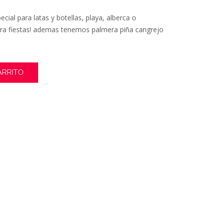
cio
cial para latas y botellas, playa, alberca o
ual
para fiestas! ademas tenemos palmera piña cangrejo
990.
ARRITO