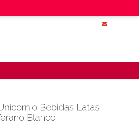
contacto@obsesionate.cl - +569 66250499
Unicornio Bebidas Latas
Verano Blanco