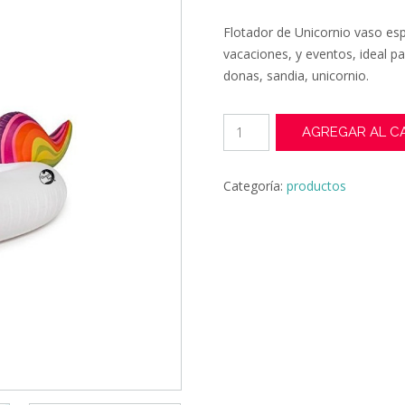
precio
pre
Flotador de Unicornio vaso espe
original
act
vacaciones, y eventos, ideal 
donas, sandia, unicornio.
era:
es:
$4.990.
$2.
Flotador
AGREGAR AL C
Vaso
Unicornio
Bebidas
Categoría:
productos
Latas
Piscina
Playa
Verano
Blanco
cantidad